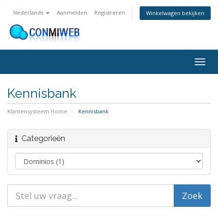
Nederlands
Aanmelden
Registreren
Winkelwagen bekijken
Navig
in-/u
Kennisbank
Klantensysteem Home
Kennisbank
Categorieën