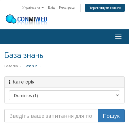
Українська
Вхід
Реєстрація
Переглянути кошик
Togg
navig
База знань
Головна
База знань
Категорія