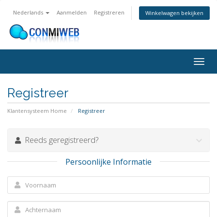
Nederlands
Aanmelden
Registreren
Winkelwagen bekijken
Navig
in-/u
Registreer
Klantensysteem Home
Registreer
Reeds geregistreerd?
Persoonlijke Informatie