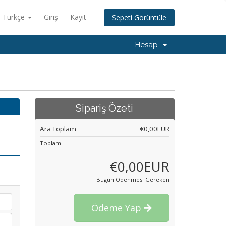
Türkçe
Giriş
Kayıt
Sepeti Görüntüle
Hesap
Sipariş Özeti
Ara Toplam
€0,00EUR
Toplam
€0,00EUR
Bugün Ödenmesi Gereken
Ödeme Yap