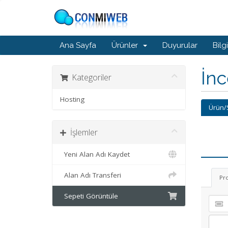
Ana Sayfa
Ürünler
Duyurular
Bilg
İn
Kategoriler
Hosting
Ürün/
İşlemler
Yeni Alan Adı Kaydet
Alan Adı Transferi
Pr
Sepeti Görüntüle