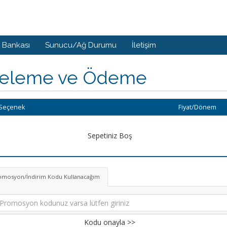
i Bankası
Sunucu/Ağ Durumu
İletişim
celeme ve Ödeme
Seçenek
Fiyat/Dönem
Sepetiniz Boş
omosyon/İndirim Kodu Kullanacağım
Kodu onayla >>